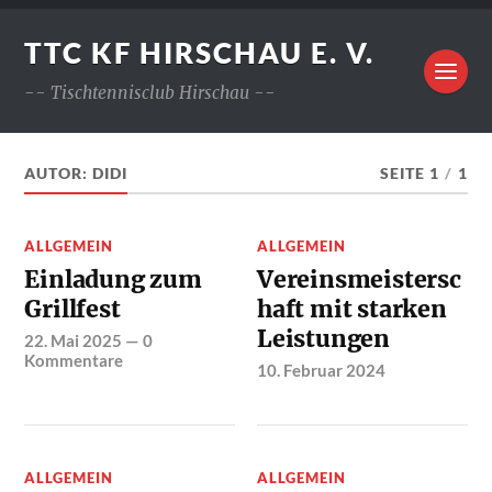
TTC KF HIRSCHAU E. V.
-- Tischtennisclub Hirschau --
AUTOR:
DIDI
SEITE 1
/
1
ALLGEMEIN
ALLGEMEIN
Einladung zum
Vereinsmeistersc
Grillfest
haft mit starken
Leistungen
22. Mai 2025
—
0
Kommentare
10. Februar 2024
ALLGEMEIN
ALLGEMEIN